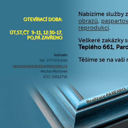
Nabízíme služby 
OTEVÍRACÍ DOBA:
obrazů
,
pasparto
reprodukcí
.
ÚT,ST,ČT 9-11, 12:30-17,
PO,PÁ ZAVŘENO
Veškeré zakázky s
Teplého 661, Par
kontakt
Těšíme se na vaši 
Tel.: 777 073 690
ramovanipardubice@seznam.cz
Michal Morávek
IČO: 15612716